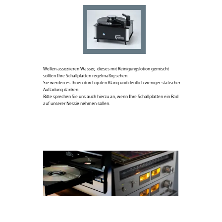
Aufladung danken.
Bitte sprechen Sie uns auch hierzu an, wenn Ihre Schallplatten ein Bad
auf unserer Nessie nehmen sollen.
Sollte eine Ihrer Hifi-Komponenten einmal etwas mehr
Pflege/Instandsetzung benötigen, so kann dieses in unserer eigenen
Werkstatt erfolgen, ob ein neuer Laser für Ihren Cd Player, ein Kabel
oder ein Transistor - unser Techniker kümmert sich um Ihre Schätze.
Unser Service endet nicht an unserer Ladentür. Nicht
jedes Anliegen können wir in unserer Werkstatt oder im
Geschäft lösen. Wir kommen auch gerne zu Ihnen nach
Hause, um vor Ort eine Lösung für Ihre Wünschen zu
finden.