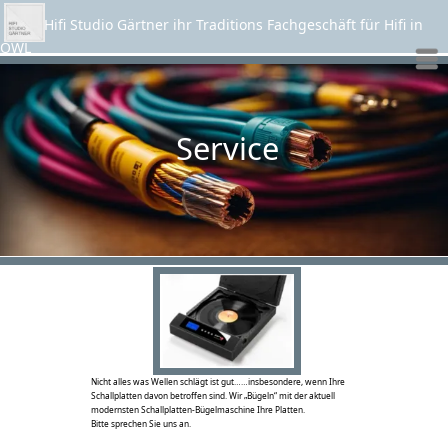
Hifi Studio Gärtner ihr Traditions Fachgeschäft für Hifi in
OWL
Menü
Service
Nicht alles was Wellen schlägt ist gut……insbesondere, wenn Ihre
Schallplatten davon betroffen sind. Wir „Bügeln“ mit der aktuell
modernsten Schallplatten-Bügelmaschine Ihre Platten.
Bitte sprechen Sie uns an.
Wellen assoziieren Wasser, dieses mit Reinigungslotion gemischt
sollten Ihre Schallplatten regelmäßig sehen.
Sie werden es Ihnen durch guten Klang und deutlich weniger statischer