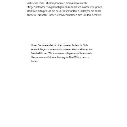
Telefon: +49 (0) 5232-97888
Impressum
DSGVO
Fax: +49 (0) 5232-97880
Öfnungszeiten:
Email:
info@hifi-studio-gaertner.de
Montag bis Mittwoch 14.00 bis 18.00 Uhr
Donnerstag 15.00 bis 18.00 Uhr
Ehlenbrucherstraße 6
Freitag 14.00 bis 18.00 Uhr
32791 Lage/ Kachtenhausen
Samstag 10.00 bis 13.00 Uhr
sowie nach Vereinbarung