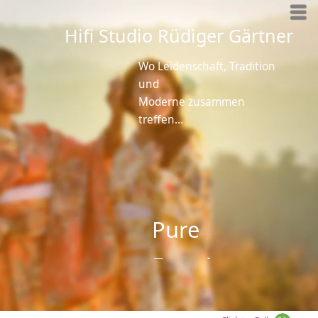
Hifi Studio Rüdiger Gärtner
Wo Leidenschaft, Tradition
und
Moderne zusammen
treffen…
Pure
Emotions
Click to Call