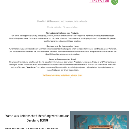
Wenn aus Leidenschaft Berufung wird und aus
Berufung BERUF
Dann spreche ich von mir und genau mit dieser
Leidenschaft möchte ich Sie beraten, gemeinsam mit
Ihnen Ihre Wünsche analysieren und Ihnen ein auf Sie
passendes Hifi oder Kino Setup zusammen stellen. Ich
berücksichtige dabei Ihre Hörwünsche ebenso, wie Ihre
Wohnsituation. Dazu ist ein intensives Gespräch
notwendig, die dafür notwendige Zeit nehmen wir uns
gemeinsam. Erst, wenn Sie an Ihrer Anlage Emotionen
und Freude empfinden, bin ich zufrieden.
Ihr Rüdiger Gärtner